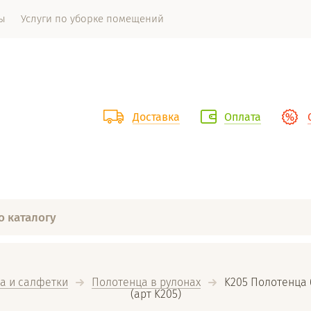
ы
Услуги по уборке помещений
Доставка
Оплата
а и салфетки
Полотенца в рулонах
  K205 Полотенца 
(арт K205)